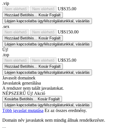
.vip
U$S35.00
Nem elérhető
Nem elérhető
Hozzáad
Betöltés...
Kosár
Foglalt
Lépjen kapcsolatba ügyfélszolgálatunkkal, vásárlás
.sex
U$S150.00
Nem elérhető
Nem elérhető
Hozzáad
Betöltés...
Kosár
Foglalt
Lépjen kapcsolatba ügyfélszolgálatunkkal, vásárlás
Új!
.top
U$S35.00
Nem elérhető
Nem elérhető
Hozzáad
Betöltés...
Kosár
Foglalt
Lépjen kapcsolatba ügyfélszolgálatunkkal, vásárlás
Javasolt domainek
Javaslatok generálása
A rendszer nem talált javaslatokat.
NÉPSZERŰ
Új!
Akció
Kosárba
Betöltés...
Kosár
Foglalt
Lépjen kapcsolatba ügyfélszolgálatunkkal, vásárlás
Több javaslat mutatása
Ez az összes eredmény.
Domain név javaslatok nem mindig állnak rendelkezésre.