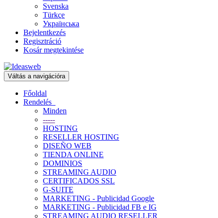
Svenska
Türkçe
Українська
Bejelentkezés
Regisztráció
Kosár megtekintése
Váltás a navigációra
Főoldal
Rendelés
Minden
-----
HOSTING
RESELLER HOSTING
DISEÑO WEB
TIENDA ONLINE
DOMINIOS
STREAMING AUDIO
CERTIFICADOS SSL
G-SUITE
MARKETING - Publicidad Google
MARKETING - Publicidad FB e IG
STREAMING AUDIO RESELLER