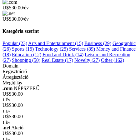
U$S30.00/év
U$S30.00/év
Kategória szerint
Popular (23)
Arts and Entertainment (15)
Business (29)
Geographic
(26)
Sports (15)
Technology (25)
Services (89)
Money and Finance
(18)
Education (12)
Food and Drink (14)
Leisure and Recreation
(27)
Shopping (50)
Real Estate (17)
Novelty (27)
Other (162)
Domain
Regisztráció
Átregisztáció
Megújítás
.com
NÉPSZERŰ
U$S30.00
1 Év
U$S30.00
1 Év
U$S30.00
1 Év
.net
Akció
U$S30.00
1 Év