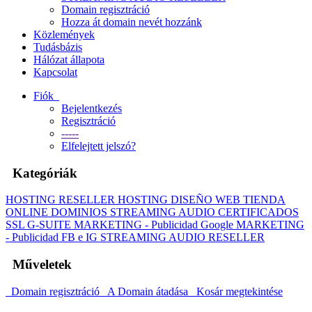
Domain regisztráció
Hozza át domain nevét hozzánk
Közlemények
Tudásbázis
Hálózat állapota
Kapcsolat
Fiók
Bejelentkezés
Regisztráció
-----
Elfelejtett jelszó?
Kategóriák
HOSTING
RESELLER HOSTING
DISEÑO WEB
TIENDA
ONLINE
DOMINIOS
STREAMING AUDIO
CERTIFICADOS
SSL
G-SUITE
MARKETING - Publicidad Google
MARKETING
- Publicidad FB e IG
STREAMING AUDIO RESELLER
Műveletek
Domain regisztráció
A Domain átadása
Kosár megtekintése