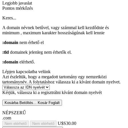
Legjobb javaslat
Pontos mérkőzés
Keres...
A domain névnek betűvel, vagy számmal kell kezdődnie
és
minimum
, maximum
karakter hosszúságúnak kell lennie
:domain
nem érhető el
:tld
domainek jelenleg nem érhetők el.
:domain
elérhető.
Lépjen kapcsolatba velünk
Azt észleltük, hogy a megadott tartomány egy nemzetközi
tartománynév. A folytatáshoz válassza ki a kívánt domain nyelvet.
Kérjük, válassza ki a regisztrálni kívánt domain nyelvét
Kosárba
Betöltés...
Kosár
Foglalt
NÉPSZERŰ
.com
U$S30.00
Nem elérhető
Nem elérhető