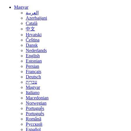
Magyar
العربية
Azerbaijani
Català
中文
Hrvatski
Čeština
Dansk
Nederlands
English
Estonian
Persian
Français
Deutsch
עברית
Magyar
Italiano
Macedonian
Norwegian
Português
Português
Română
Русский
Español